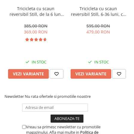
Tricicleta cu scaun
Tricicleta cu scaun
reversibil Still, de la 6 luni
reversibil Still, 6-36 luni, cu
la 5 ani, cu pozitie de somn,
pozitie de somn, Pliabila,
roata Eva plina, siliconata
roata cauciuc, cu lumini si
385,00 RON
595,00 RON
muzica, SL07
369,00 RON
479,00 RON
IN STOC
IN STOC
VEZI VARIANTE
VEZI VARIANTE
Newsletter
Nu rata ofertele si promotiile noastre
Vreau sa primesc newsletter cu promotiile
magazinului. Afla mai multe in
Politica de