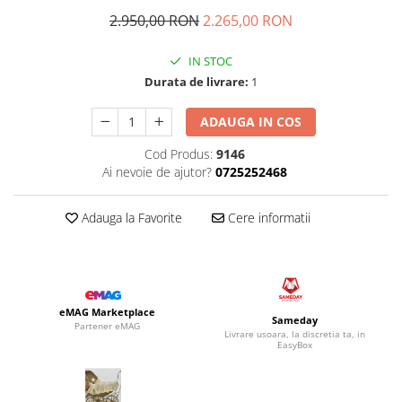
2.950,00 RON
2.265,00 RON
IN STOC
Durata de livrare:
1
ADAUGA IN COS
Cod Produs:
9146
Ai nevoie de ajutor?
0725252468
Adauga la Favorite
Cere informatii
eMAG Marketplace
Sameday
Partener eMAG
Livrare usoara, la discretia ta, in
EasyBox