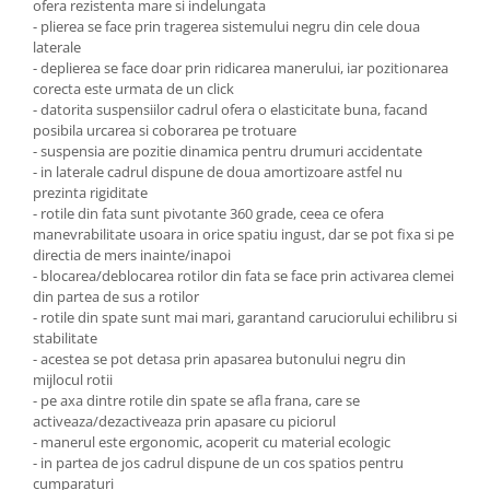
ofera rezistenta mare si indelungata
- plierea se face prin tragerea sistemului negru din cele doua
laterale
- deplierea se face doar prin ridicarea manerului, iar pozitionarea
corecta este urmata de un click
- datorita suspensiilor cadrul ofera o elasticitate buna, facand
posibila urcarea si coborarea pe trotuare
- suspensia are pozitie dinamica pentru drumuri accidentate
- in laterale cadrul dispune de doua amortizoare astfel nu
prezinta rigiditate
- rotile din fata sunt pivotante 360 grade, ceea ce ofera
manevrabilitate usoara in orice spatiu ingust, dar se pot fixa si pe
directia de mers inainte/inapoi
- blocarea/deblocarea rotilor din fata se face prin activarea clemei
din partea de sus a rotilor
- rotile din spate sunt mai mari, garantand caruciorului echilibru si
stabilitate
- acestea se pot detasa prin apasarea butonului negru din
mijlocul rotii
- pe axa dintre rotile din spate se afla frana, care se
activeaza/dezactiveaza prin apasare cu piciorul
- manerul este ergonomic, acoperit cu material ecologic
- in partea de jos cadrul dispune de un cos spatios pentru
cumparaturi