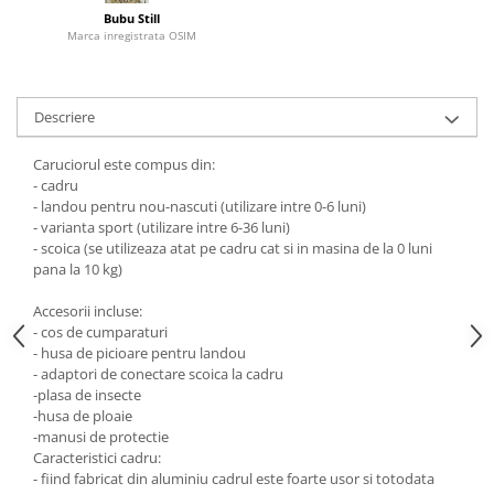
Bubu Still
Marca inregistrata OSIM
Descriere
Caruciorul este compus din:
- cadru
- landou pentru nou-nascuti (utilizare intre 0-6 luni)
- varianta sport (utilizare intre 6-36 luni)
- scoica (se utilizeaza atat pe cadru cat si in masina de la 0 luni
pana la 10 kg)
Accesorii incluse:
- cos de cumparaturi
- husa de picioare pentru landou
- adaptori de conectare scoica la cadru
-plasa de insecte
-husa de ploaie
-manusi de protectie
Caracteristici cadru:
- fiind fabricat din aluminiu cadrul este foarte usor si totodata