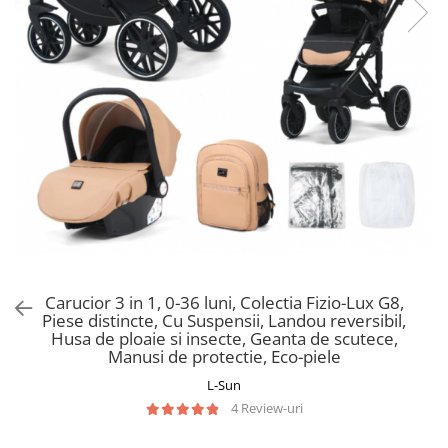
Manusi
Manusi
La joaca
Vehicule transport
Adidasi
Bluze, pieptarase, mentite
Bluze, pieptarase, mentite
Cos depozitare jucarii
Jocuri educative si de societate
Incaltaminte de panza
Veste bebe
Veste bebe
Articole mamici
Jucarii tip Montessori
Rochite bebeluse
Ciorapi
Masinute electrice
Ciorapi
Pantaloni de exterior
Mingii
Pantaloni de exterior
Bluze si pulovere
Jucarii gonflabile
Bluze si pulovere
Babetele
Jucarii de nisip
Babetele
Hainute bumbac organic
Table de scris
Hainute bumbac organic
Trotinete si biciclete
Carucioare papusi
Carucior 3 in 1, 0-36 luni, Colectia Fizio-Lux G8,
Piese distincte, Cu Suspensii, Landou reversibil,
Husa de ploaie si insecte, Geanta de scutece,
Manusi de protectie, Eco-piele
L-Sun
4 Review-uri