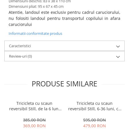
Dimensiuni deschis: 83 x 38 x 110 cm
Dimensiuni pliat: 95 x 67 x 45 cm
Atentie, landoul este exclusiv pentru cadrul caruciorului,
nu folositi landoul pentru transportul copilului in afara
caruciorului
Informatii conformitate produs
Caracteristici
Review-uri
(0)
PRODUSE SIMILARE
Tricicleta cu scaun
Tricicleta cu scaun
reversibil Still, de la 6 luni
reversibil Still, 6-36 luni, cu
la 5 ani, cu pozitie de somn,
pozitie de somn, Pliabila,
roata Eva plina, siliconata
roata cauciuc, cu lumini si
385,00 RON
595,00 RON
muzica, SL07
369,00 RON
479,00 RON