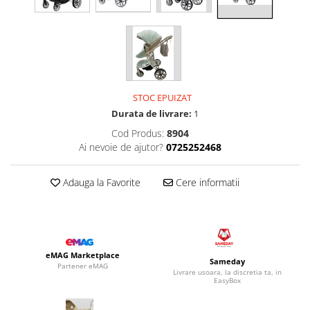
STOC EPUIZAT
Durata de livrare:
1
Cod Produs:
8904
Ai nevoie de ajutor?
0725252468
Adauga la Favorite
Cere informatii
eMAG Marketplace
Sameday
Partener eMAG
Livrare usoara, la discretia ta, in
EasyBox