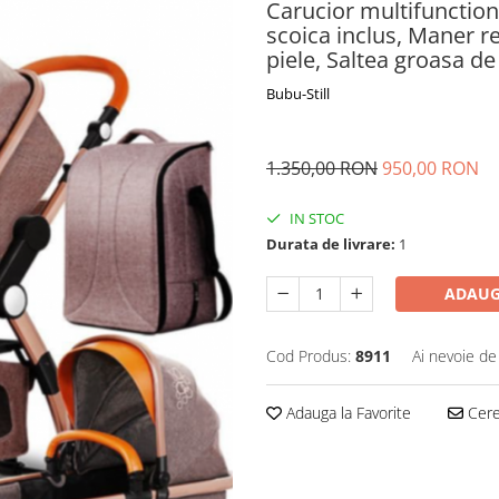
Carucior multifunction
scoica inclus, Maner re
piele, Saltea groasa de 
Bubu-Still
1.350,00 RON
950,00 RON
IN STOC
Durata de livrare:
1
ADAUG
Cod Produs:
8911
Ai nevoie de
Adauga la Favorite
Cere 