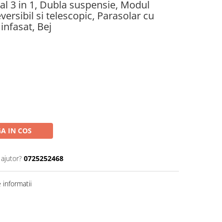
al 3 in 1, Dubla suspensie, Modul
versibil si telescopic, Parasolar cu
infasat, Bej
A IN COS
 ajutor?
0725252468
informatii