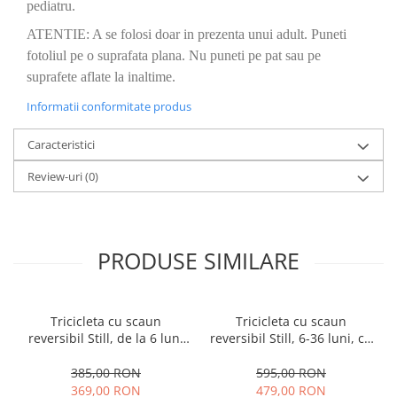
pediatru.
ATENTIE: A se folosi doar in prezenta unui adult. Puneti
fotoliul pe o suprafata plana. Nu puneti pe pat sau pe
suprafete aflate la inaltime.
Informatii conformitate produs
Caracteristici
Review-uri
(0)
PRODUSE SIMILARE
Tricicleta cu scaun
Tricicleta cu scaun
reversibil Still, de la 6 luni
reversibil Still, 6-36 luni, cu
la 5 ani, cu pozitie de somn,
pozitie de somn, Pliabila,
roata Eva plina, siliconata
roata cauciuc, cu lumini si
385,00 RON
595,00 RON
muzica, SL07
369,00 RON
479,00 RON