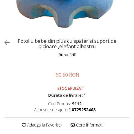
Manusi
Manusi
La joaca
Vehicule transport
Adidasi
Bluze, pieptarase, mentite
Bluze, pieptarase, mentite
Cos depozitare jucarii
Jocuri educative si de societate
Incaltaminte de panza
Veste bebe
Veste bebe
Articole mamici
Jucarii tip Montessori
Rochite bebeluse
Ciorapi
Masinute electrice
Ciorapi
Pantaloni de exterior
Mingii
Fotoliu bebe din plus cu spatar si suport de
picioare ,elefant albastru
Pantaloni de exterior
Bluze si pulovere
Jucarii gonflabile
Bubu-Still
Bluze si pulovere
Babetele
Jucarii de nisip
Babetele
Hainute bumbac organic
Table de scris
Hainute bumbac organic
Trotinete si biciclete
90,50 RON
Carucioare papusi
STOC EPUIZAT
Durata de livrare:
1
Cod Produs:
9112
Ai nevoie de ajutor?
0725252468
Adauga la Favorite
Cere informatii