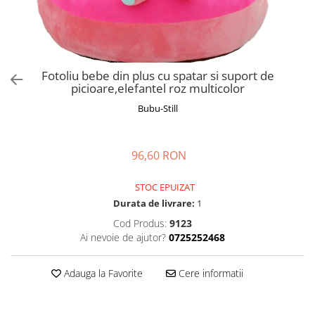
Manusi
Manusi
La joaca
Vehicule transport
Adidasi
Bluze, pieptarase, mentite
Bluze, pieptarase, mentite
Cos depozitare jucarii
Jocuri educative si de societate
Incaltaminte de panza
Veste bebe
Veste bebe
Articole mamici
Jucarii tip Montessori
Rochite bebeluse
Ciorapi
Masinute electrice
Fotoliu bebe din plus cu spatar si suport de
picioare,elefantel roz multicolor
Ciorapi
Pantaloni de exterior
Mingii
Bubu-Still
Pantaloni de exterior
Bluze si pulovere
Jucarii gonflabile
Bluze si pulovere
Babetele
Jucarii de nisip
Babetele
Hainute bumbac organic
Table de scris
96,60 RON
Hainute bumbac organic
Trotinete si biciclete
STOC EPUIZAT
Carucioare papusi
Durata de livrare:
1
Cod Produs:
9123
Ai nevoie de ajutor?
0725252468
Adauga la Favorite
Cere informatii