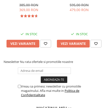
la 5 ani, cu pozitie de somn,
pozitie de somn, Pliabila,
roata Eva plina, siliconata
roata cauciuc, cu lumini si
385,00 RON
595,00 RON
muzica, SL07
369,00 RON
479,00 RON
IN STOC
IN STOC
VEZI VARIANTE
VEZI VARIANTE
Newsletter
Nu rata ofertele si promotiile noastre
Vreau sa primesc newsletter cu promotiile
magazinului. Afla mai multe in
Politica de
Confidentialitate