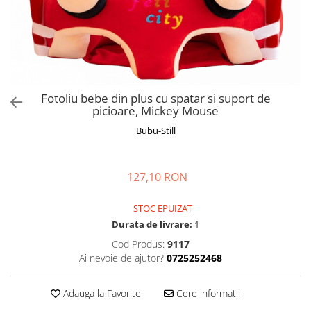
Manusi
Manusi
La joaca
Vehicule transport
Adidasi
Bluze, pieptarase, mentite
Bluze, pieptarase, mentite
Cos depozitare jucarii
Jocuri educative si de societate
Incaltaminte de panza
Veste bebe
Veste bebe
Articole mamici
Jucarii tip Montessori
Rochite bebeluse
Ciorapi
Masinute electrice
Ciorapi
Pantaloni de exterior
Mingii
Fotoliu bebe din plus cu spatar si suport de
Pantaloni de exterior
Bluze si pulovere
Jucarii gonflabile
picioare, Mickey Mouse
Bluze si pulovere
Babetele
Jucarii de nisip
Bubu-Still
Babetele
Hainute bumbac organic
Table de scris
Hainute bumbac organic
Trotinete si biciclete
127,10 RON
Carucioare papusi
STOC EPUIZAT
Durata de livrare:
1
Cod Produs:
9117
Ai nevoie de ajutor?
0725252468
Adauga la Favorite
Cere informatii