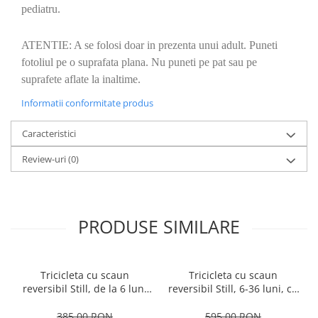
pediatru.
ATENTIE: A se folosi doar in prezenta unui adult. Puneti
fotoliul pe o suprafata plana. Nu puneti pe pat sau pe
suprafete aflate la inaltime.
Informatii conformitate produs
Caracteristici
Review-uri
(0)
PRODUSE SIMILARE
Tricicleta cu scaun
Tricicleta cu scaun
reversibil Still, de la 6 luni
reversibil Still, 6-36 luni, cu
la 5 ani, cu pozitie de somn,
pozitie de somn, Pliabila,
roata Eva plina, siliconata
roata cauciuc, cu lumini si
385,00 RON
595,00 RON