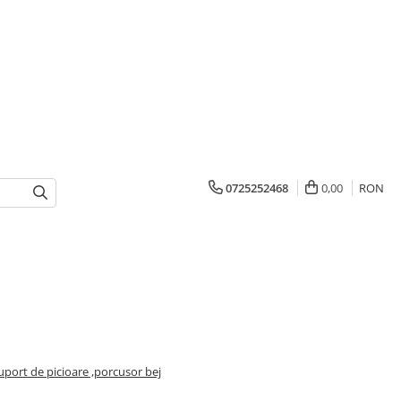
0725252468
0,00
RON
suport de picioare ,porcusor bej