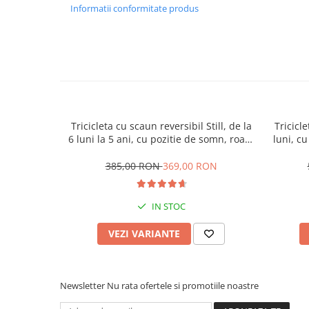
Informatii conformitate produs
Tricicleta cu scaun reversibil Still, de la
Tricicle
6 luni la 5 ani, cu pozitie de somn, roata
luni, cu
Eva plina, siliconata
cauci
385,00 RON
369,00 RON
IN STOC
VEZI VARIANTE
Newsletter
Nu rata ofertele si promotiile noastre