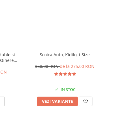
duble si
Scoica Auto, Kidilo, i-Size
Carucior S
stinere
de somn, 
l L-Sun
centura,
350,00 RON
de la 275,00 RON
 RON
385,
IN STOC
VEZI VARIANTE
V