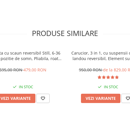
PRODUSE SIMILARE
ta cu scaun reversibil Still, 6-36
Carucior, 3 in 1, cu suspensii 
 pozitie de somn, Pliabila, roata
landou reversibil, Element su
uc, cu lumini si muzica, SL07
dublu, 0 luni - 3 ani, Origina
595,00 RON
479,00 RON
950,00 RON
de la 829,00
IN STOC
IN STOC
VEZI VARIANTE
VEZI VARIANTE