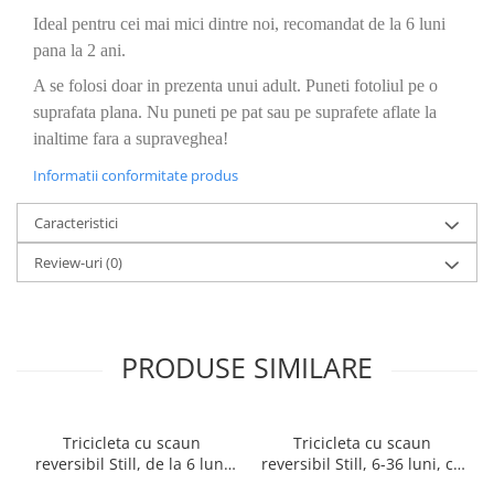
Ideal pentru cei mai mici dintre noi, recomandat de la 6 luni
pana la 2 ani.
A se folosi doar in prezenta unui adult. Puneti fotoliul pe o
suprafata plana. Nu puneti pe pat sau pe suprafete aflate la
inaltime fara a supraveghea!
Informatii conformitate produs
Caracteristici
Review-uri
(0)
PRODUSE SIMILARE
Tricicleta cu scaun
Tricicleta cu scaun
reversibil Still, de la 6 luni
reversibil Still, 6-36 luni, cu
la 5 ani, cu pozitie de somn,
pozitie de somn, Pliabila,