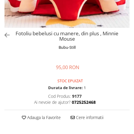
Manusi
Manusi
La joaca
Vehicule transport
Adidasi
Bluze, pieptarase, mentite
Bluze, pieptarase, mentite
Cos depozitare jucarii
Jocuri educative si de societate
Incaltaminte de panza
Veste bebe
Veste bebe
Articole mamici
Jucarii tip Montessori
Rochite bebeluse
Ciorapi
Masinute electrice
Fotoliu bebelusi cu manere, din plus , Minnie
Ciorapi
Pantaloni de exterior
Mingii
Mouse
Pantaloni de exterior
Bluze si pulovere
Jucarii gonflabile
Bubu-Still
Bluze si pulovere
Babetele
Jucarii de nisip
Babetele
Hainute bumbac organic
Table de scris
95,00 RON
Hainute bumbac organic
Trotinete si biciclete
STOC EPUIZAT
Carucioare papusi
Durata de livrare:
1
Cod Produs:
9177
Ai nevoie de ajutor?
0725252468
Adauga la Favorite
Cere informatii