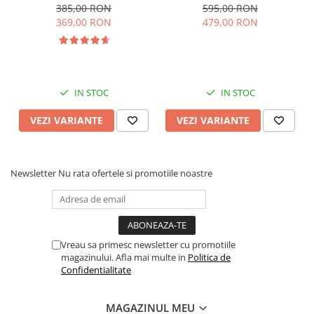
roata Eva plina, siliconata
roata cauciuc, cu lumini si
385,00 RON
595,00 RON
muzica, SL07
369,00 RON
479,00 RON
IN STOC
IN STOC
VEZI VARIANTE
VEZI VARIANTE
Newsletter
Nu rata ofertele si promotiile noastre
Vreau sa primesc newsletter cu promotiile
magazinului. Afla mai multe in
Politica de
Confidentialitate
MAGAZINUL MEU