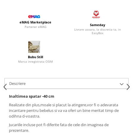
eMAG Marketplace
Sameday
Partener eMAG
Livrare usoara, la discretia ta, in
EasyBox
Bubu Still
Marca inregistrata OSIM
Descriere
Inaltimea spatar -40 cm
Realizate din plus,moale si placut la atingere,vor fi o adevarata
incantare pentru bebelus si va va oferi un bine meritat timp de
odihna d-voastra.
Jucariile incluse pot fi diferite fata de cele din imaginea de
prezentare.