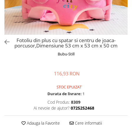
Manusi
Manusi
La joaca
Vehicule transport
Adidasi
Bluze, pieptarase, mentite
Bluze, pieptarase, mentite
Cos depozitare jucarii
Jocuri educative si de societate
Incaltaminte de panza
Veste bebe
Veste bebe
Articole mamici
Jucarii tip Montessori
Rochite bebeluse
Ciorapi
Masinute electrice
Ciorapi
Pantaloni de exterior
Mingii
Fotoliu din plus cu spatar si centru de joaca-
porcusor,Dimensiune 53 cm x 53 cm x 50 cm
Pantaloni de exterior
Bluze si pulovere
Jucarii gonflabile
Bubu-Still
Bluze si pulovere
Babetele
Jucarii de nisip
Babetele
Hainute bumbac organic
Table de scris
Hainute bumbac organic
Trotinete si biciclete
116,93 RON
Carucioare papusi
STOC EPUIZAT
Durata de livrare:
1
Cod Produs:
8309
Ai nevoie de ajutor?
0725252468
Adauga la Favorite
Cere informatii