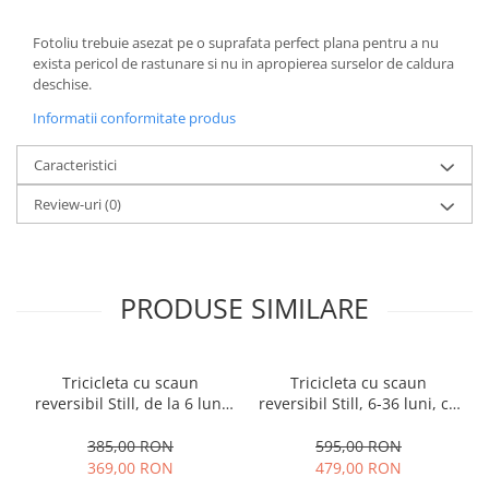
Fotoliu trebuie asezat pe o suprafata perfect plana pentru a nu
exista pericol de rastunare si nu in apropierea surselor de caldura
deschise.
Informatii conformitate produs
Caracteristici
Review-uri
(0)
PRODUSE SIMILARE
Tricicleta cu scaun
Tricicleta cu scaun
reversibil Still, de la 6 luni
reversibil Still, 6-36 luni, cu
la 5 ani, cu pozitie de somn,
pozitie de somn, Pliabila,
roata Eva plina, siliconata
roata cauciuc, cu lumini si
385,00 RON
595,00 RON
muzica, SL07
369,00 RON
479,00 RON