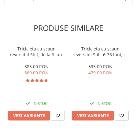
PRODUSE SIMILARE
Tricicleta cu scaun
Tricicleta cu scaun
reversibil Still, de la 6 luni
reversibil Still, 6-36 luni, cu
la 5 ani, cu pozitie de somn,
pozitie de somn, Pliabila,
roata Eva plina, siliconata
roata cauciuc, cu lumini si
385,00 RON
595,00 RON
muzica, SL07
369,00 RON
479,00 RON
IN STOC
IN STOC
VEZI VARIANTE
VEZI VARIANTE