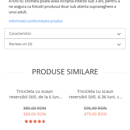
ATENTIE: Eticheta poate avea incriptia interzis sub 3 ani, pentru a
ne asigura ca folositi produsul doar sub atenta supraveghere a
unui adult.
Informatii conformitate produs
Caracteristici
Review-uri
(0)
PRODUSE SIMILARE
Tricicleta cu scaun
Tricicleta cu scaun
reversibil Still, de la 6 luni
reversibil Still, 6-36 luni, cu
la 5 ani, cu pozitie de somn,
pozitie de somn, Pliabila,
roata Eva plina, siliconata
roata cauciuc, cu lumini si
385,00 RON
595,00 RON
muzica, SL07
369,00 RON
479,00 RON