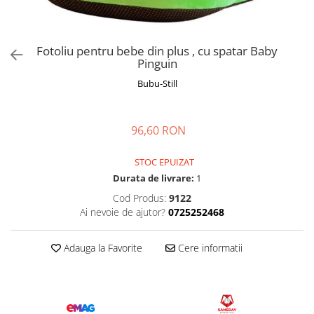
Manusi
Manusi
La joaca
Vehicule transport
Adidasi
Bluze, pieptarase, mentite
Bluze, pieptarase, mentite
Cos depozitare jucarii
Jocuri educative si de societate
Incaltaminte de panza
Veste bebe
Veste bebe
Articole mamici
Jucarii tip Montessori
Fotoliu pentru bebe din plus , cu spatar Baby
Pinguin
Rochite bebeluse
Ciorapi
Masinute electrice
Bubu-Still
Ciorapi
Pantaloni de exterior
Mingii
Pantaloni de exterior
Bluze si pulovere
Jucarii gonflabile
96,60 RON
Bluze si pulovere
Babetele
Jucarii de nisip
Babetele
Hainute bumbac organic
Table de scris
STOC EPUIZAT
Hainute bumbac organic
Trotinete si biciclete
Durata de livrare:
1
Carucioare papusi
Cod Produs:
9122
Ai nevoie de ajutor?
0725252468
Adauga la Favorite
Cere informatii