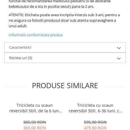
functie de recomandarea medicului pediatru si de abilitatile
bebelusului de a sta in pozitia sezut) pana la 2 ani.
ATENTIE: Eticheta poate avea incriptia interzis sub 3 ani, pentru a
ne asigura ca folositi produsul doar sub atenta supraveghere a
unui adult.
Informatii conformitate produs
Caracteristici
Review-uri
(0)
PRODUSE SIMILARE
Tricicleta cu scaun
Tricicleta cu scaun
reversibil Still, de la 6 luni
reversibil Still, 6-36 luni, cu
la 5 ani, cu pozitie de somn,
pozitie de somn, Pliabila,
roata Eva plina, siliconata
roata cauciuc, cu lumini si
385,00 RON
595,00 RON
muzica, SL07
369,00 RON
479,00 RON