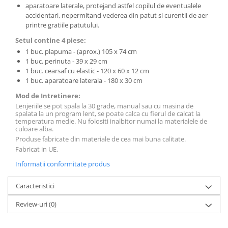
aparatoare laterale, protejand astfel copilul de eventualele
accidentari, nepermitand vederea din patut si curentii de aer
printre gratiile patutului.
Setul contine 4 piese:
1 buc. plapuma - (aprox.) 105 x 74 cm
1 buc. perinuta - 39 x 29 cm
1 buc. cearsaf cu elastic - 120 x 60 x 12 cm
1 buc. aparatoare laterala - 180 x 30 cm
Mod de Intretinere:
Lenjeriile se pot spala la 30 grade, manual sau cu masina de
spalata la un program lent, se poate calca cu fierul de calcat la
temperatura medie. Nu folositi inalbitor numai la materialele de
culoare alba.
Produse fabricate din materiale de cea mai buna calitate.
Fabricat in UE.
Informatii conformitate produs
Caracteristici
Review-uri
(0)