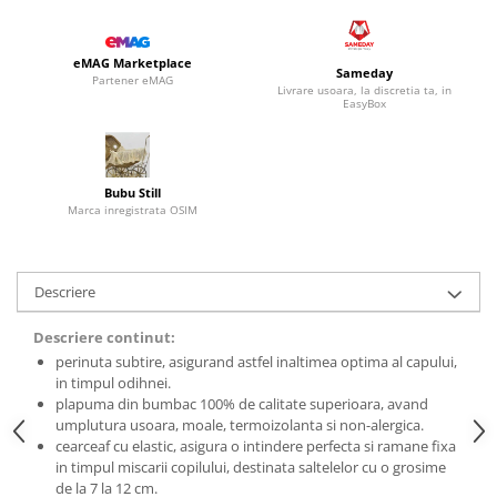
eMAG Marketplace
Sameday
Partener eMAG
Livrare usoara, la discretia ta, in
EasyBox
Bubu Still
Marca inregistrata OSIM
Descriere
Descriere continut:
perinuta subtire, asigurand astfel inaltimea optima al capului,
in timpul odihnei.
plapuma din bumbac 100% de calitate superioara, avand
umplutura usoara, moale, termoizolanta si non-alergica.
cearceaf cu elastic, asigura o intindere perfecta si ramane fixa
in timpul miscarii copilului, destinata saltelelor cu o grosime
de la 7 la 12 cm.