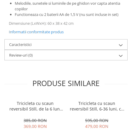
Melodiile, sunetele si luminile de pe ghidon vor capta atentia
copiilor
Functioneaza cu 2 baterii AA de 1,5 V (nu sunt incluse in set)
Dimensiune (LxWxH): 60 x 38 x 42 cm
Informatii conformitate produs
Caracteristici
Review-uri
(0)
PRODUSE SIMILARE
Tricicleta cu scaun
Tricicleta cu scaun
reversibil Still, de la 6 luni
reversibil Still, 6-36 luni, cu
la 5 ani, cu pozitie de somn,
pozitie de somn, Pliabila,
roata Eva plina, siliconata
roata cauciuc, cu lumini si
385,00 RON
595,00 RON
muzica, SL07
369,00 RON
479,00 RON