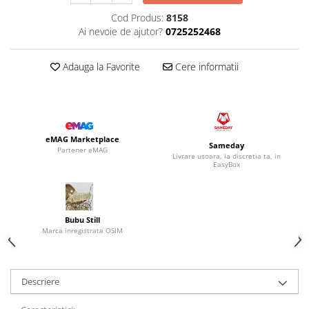
Cod Produs:
8158
Ai nevoie de ajutor?
0725252468
Adauga la Favorite
Cere informatii
eMAG Marketplace
Sameday
Partener eMAG
Livrare usoara, la discretia ta, in
EasyBox
Bubu Still
Marca inregistrata OSIM
Descriere