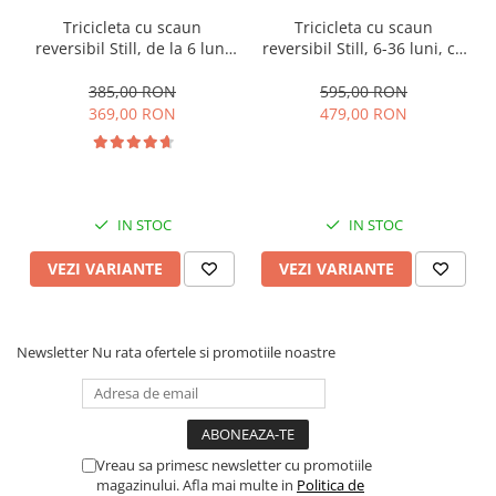
Tricicleta cu scaun
Tricicleta cu scaun
reversibil Still, de la 6 luni
reversibil Still, 6-36 luni, cu
la 5 ani, cu pozitie de somn,
pozitie de somn, Pliabila,
roata Eva plina, siliconata
roata cauciuc, cu lumini si
385,00 RON
595,00 RON
muzica, SL07
369,00 RON
479,00 RON
IN STOC
IN STOC
VEZI VARIANTE
VEZI VARIANTE
Newsletter
Nu rata ofertele si promotiile noastre
Vreau sa primesc newsletter cu promotiile
magazinului. Afla mai multe in
Politica de