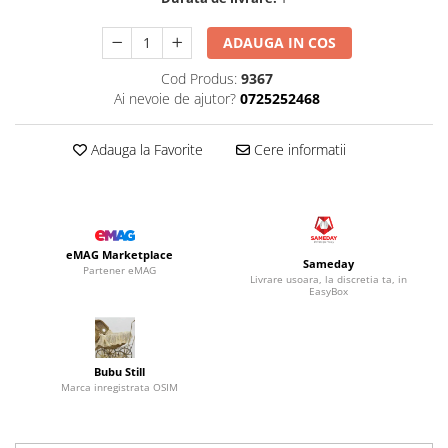
ADAUGA IN COS
Cod Produs:
9367
Ai nevoie de ajutor?
0725252468
Adauga la Favorite
Cere informatii
eMAG Marketplace
Sameday
Partener eMAG
Livrare usoara, la discretia ta, in
EasyBox
Bubu Still
Marca inregistrata OSIM