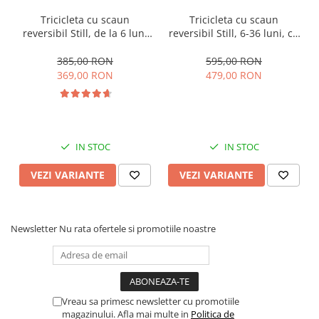
Tricicleta cu scaun
Tricicleta cu scaun
reversibil Still, de la 6 luni
reversibil Still, 6-36 luni, cu
la 5 ani, cu pozitie de somn,
pozitie de somn, Pliabila,
roata Eva plina, siliconata
roata cauciuc, cu lumini si
385,00 RON
595,00 RON
muzica, SL07
369,00 RON
479,00 RON
IN STOC
IN STOC
VEZI VARIANTE
VEZI VARIANTE
Newsletter
Nu rata ofertele si promotiile noastre
Vreau sa primesc newsletter cu promotiile
magazinului. Afla mai multe in
Politica de