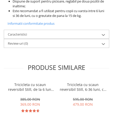
Dispune de suport pentru picioare, reglabil pe doua pozitii de
inaltime;
Este recomandat a fi utilizat pentru copii cu varsta intre 6 luni
si 36 de luni, cu o greutate de pana la 15 de kg.
Informatii conformitate produs
Caracteristici
Review-uri
(0)
PRODUSE SIMILARE
Tricicleta cu scaun
Tricicleta cu scaun
reversibil Still, de la 6 luni
reversibil Still, 6-36 luni, cu
la 5 ani, cu pozitie de somn,
pozitie de somn, Pliabila,
roata Eva plina, siliconata
roata cauciuc, cu lumini si
385,00 RON
595,00 RON
muzica, SL07
369,00 RON
479,00 RON