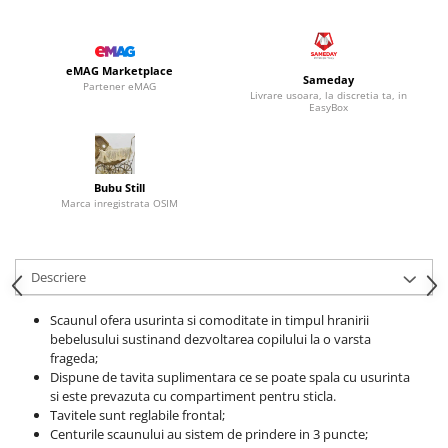
eMAG Marketplace
Sameday
Partener eMAG
Livrare usoara, la discretia ta, in
EasyBox
Bubu Still
Marca inregistrata OSIM
Descriere
Scaunul ofera usurinta si comoditate in timpul hranirii
bebelusului sustinand dezvoltarea copilului la o varsta
frageda;
Dispune de tavita suplimentara ce se poate spala cu usurinta
si este prevazuta cu compartiment pentru sticla.
Tavitele sunt reglabile frontal;
Centurile scaunului au sistem de prindere in 3 puncte;