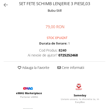
Manusi
Manusi
La joaca
Vehicule transport
SET FETE SCHIMB LENJERIE 3 PIESE,03
Adidasi
Bluze, pieptarase, mentite
Bluze, pieptarase, mentite
Cos depozitare jucarii
Jocuri educative si de societate
Incaltaminte de panza
Bubu-Still
Veste bebe
Veste bebe
Articole mamici
Jucarii tip Montessori
Rochite bebeluse
Ciorapi
Masinute electrice
79,00 RON
Ciorapi
Pantaloni de exterior
Mingii
STOC EPUIZAT
Pantaloni de exterior
Bluze si pulovere
Jucarii gonflabile
Durata de livrare:
1
Bluze si pulovere
Babetele
Jucarii de nisip
Cod Produs:
8240
Babetele
Hainute bumbac organic
Table de scris
Ai nevoie de ajutor?
0725252468
Hainute bumbac organic
Trotinete si biciclete
Adauga la Favorite
Cere informatii
Carucioare papusi
eMAG Marketplace
Sameday
Partener eMAG
Livrare usoara, la discretia ta, in
EasyBox