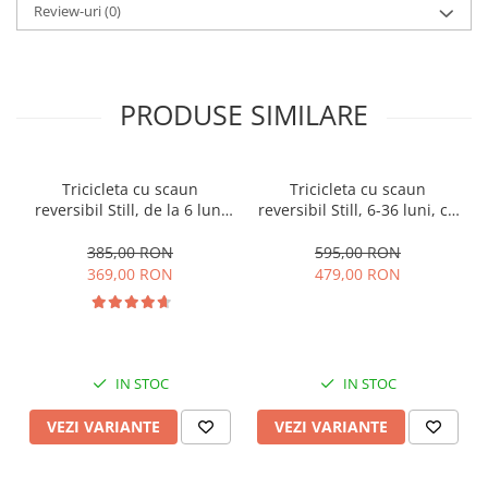
Review-uri
(0)
PRODUSE SIMILARE
Tricicleta cu scaun
Tricicleta cu scaun
reversibil Still, de la 6 luni
reversibil Still, 6-36 luni, cu
la 5 ani, cu pozitie de somn,
pozitie de somn, Pliabila,
roata Eva plina, siliconata
roata cauciuc, cu lumini si
385,00 RON
595,00 RON
muzica, SL07
369,00 RON
479,00 RON
IN STOC
IN STOC
VEZI VARIANTE
VEZI VARIANTE