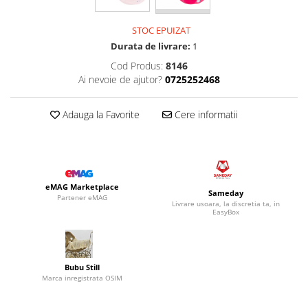
STOC EPUIZAT
Durata de livrare:
1
Cod Produs:
8146
Ai nevoie de ajutor?
0725252468
Adauga la Favorite
Cere informatii
eMAG Marketplace
Sameday
Partener eMAG
Livrare usoara, la discretia ta, in
EasyBox
Bubu Still
Marca inregistrata OSIM