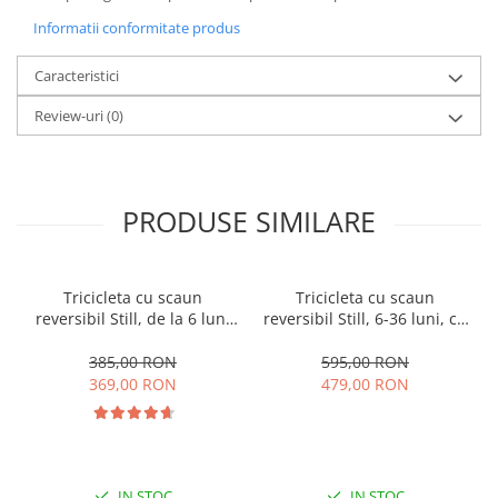
Informatii conformitate produs
Caracteristici
Review-uri
(0)
PRODUSE SIMILARE
Tricicleta cu scaun
Tricicleta cu scaun
reversibil Still, de la 6 luni
reversibil Still, 6-36 luni, cu
la 5 ani, cu pozitie de somn,
pozitie de somn, Pliabila,
roata Eva plina, siliconata
roata cauciuc, cu lumini si
385,00 RON
595,00 RON
muzica, SL07
369,00 RON
479,00 RON
IN STOC
IN STOC