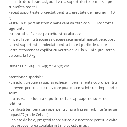
- inainte de utilizare asigurati-va ca suportul este ferm fixat pe
suprafata caditei
- acest suport este proiectat pentru o greutate de maximum 10
kg
- este un suport anatomic bebe care va oferi copilului confort si
siguranta
- suportul se fixeaza pe cadita si nu aluneca
- nivelul apei nu trebuie sa depaseasca nivelul marcat pe suport
- acest suport este proiectat pentru toate tipurile de cadite
- este recomandat copiilor cu varsta de la 0 la 6 luni si greutatea
de pana la 10 kg
Dimensiuni: 48(L) x 24(l) x 19.5(h) cm
Atentionari speciale:
- un adult trebuie sa supravegheze in permanenta copilul pentru
a preveni pericolul de inec, care poate aparea intr-un timp foarte
scurt
- nu asezati niciodata suportul de baie aproape de surse de
caldura
- verificati temperatura apei pentru nu a fi prea fierbinte (a nu se
depasi 37 grade Celsius)
- inainte de baie, pregatiti toate articolele necesare pentru a evita
nesupravegherea copilului in timp ce este in apa.