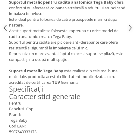
Suportul metalic pentru cadita anatomica Tega Baby
oferă
confort și nu afectează coloana vertebrală a adultului atunci cand
imbaiaza bebelusul.
Este ideal pentru folosirea de catre proaspetele mamici dupa
nastere.
Acest suport metalic se foloseste impreuna cu orice model de
cadita anatomica marca Tega Baby.
Suportul pentru cadita are picioare anti-derapante care oferă
rezistență și siguranță la imbaierea celui mic.
Reprezinta un mare avantaj faptul ca acest suport se pliază, este
compact și nu ocupă mult spațiu.
Suportul metalic Tega Baby
este realizat din cele mai bune
materiale, productia acestuia fiind atent monitorizata, lucru
acreditat de certificarea
TUV
Germania.
Specificații
Caracteristici generale
Pentru:
Bebelusi|Copii
Brand:
Tega Baby
Cod EAN:
5907643333173