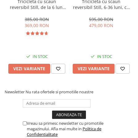
Tricicleta cu scaun
Tricicleta cu scaun
reversibil Still, de la 6 luni
reversibil Still, 6-36 luni, cu
la 5 ani, cu pozitie de somn,
pozitie de somn, Pliabila,
roata Eva plina, siliconata
roata cauciuc, cu lumini si
385,00 RON
595,00 RON
muzica, SL07
369,00 RON
479,00 RON
IN STOC
IN STOC
VEZI VARIANTE
VEZI VARIANTE
Newsletter
Nu rata ofertele si promotiile noastre
Vreau sa primesc newsletter cu promotiile
magazinului. Afla mai multe in
Politica de
Confidentialitate