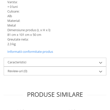
Varsta:
+ 0 luni
Culoare:
Alb
Material:
Metal
Dimensiune produs (L x H x l):
81 cm x 101 cm x 50 cm
Greutate neta:
2.3 kg
Informatii conformitate produs
Caracteristici
Review-uri
(0)
PRODUSE SIMILARE