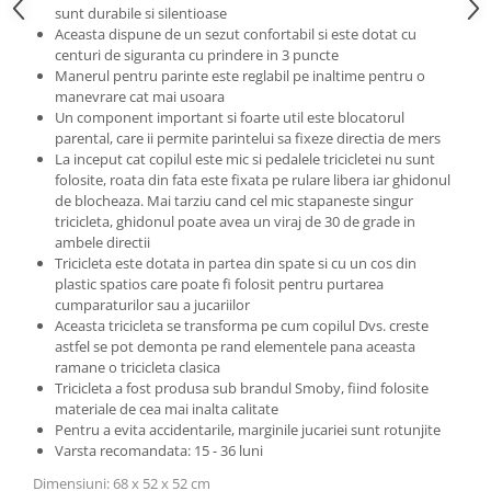
sunt durabile si silentioase
Aceasta dispune de un sezut confortabil si este dotat cu
centuri de siguranta cu prindere in 3 puncte
Manerul pentru parinte este reglabil pe inaltime pentru o
manevrare cat mai usoara
Un component important si foarte util este blocatorul
parental, care ii permite parintelui sa fixeze directia de mers
La inceput cat copilul este mic si pedalele tricicletei nu sunt
folosite, roata din fata este fixata pe rulare libera iar ghidonul
de blocheaza. Mai tarziu cand cel mic stapaneste singur
tricicleta, ghidonul poate avea un viraj de 30 de grade in
ambele directii
Tricicleta este dotata in partea din spate si cu un cos din
plastic spatios care poate fi folosit pentru purtarea
cumparaturilor sau a jucariilor
Aceasta tricicleta se transforma pe cum copilul Dvs. creste
astfel se pot demonta pe rand elementele pana aceasta
ramane o tricicleta clasica
Tricicleta a fost produsa sub brandul Smoby, fiind folosite
materiale de cea mai inalta calitate
Pentru a evita accidentarile, marginile jucariei sunt rotunjite
Varsta recomandata: 15 - 36 luni
Dimensiuni: 68 x 52 x 52 cm