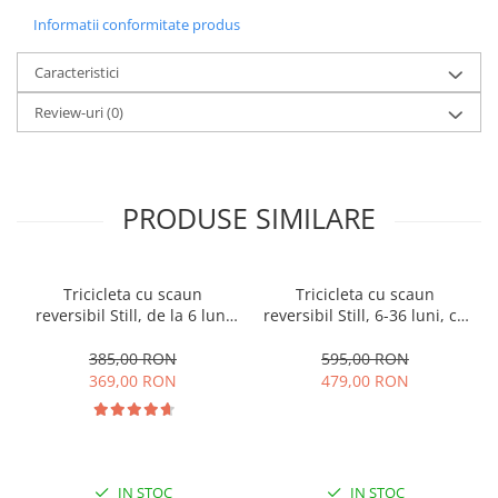
Informatii conformitate produs
Caracteristici
Review-uri
(0)
PRODUSE SIMILARE
Tricicleta cu scaun
Tricicleta cu scaun
reversibil Still, de la 6 luni
reversibil Still, 6-36 luni, cu
la 5 ani, cu pozitie de somn,
pozitie de somn, Pliabila,
roata Eva plina, siliconata
roata cauciuc, cu lumini si
385,00 RON
595,00 RON
muzica, SL07
369,00 RON
479,00 RON
IN STOC
IN STOC