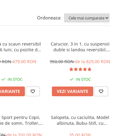
Ordoneaza:
ta cu scaun reversibil
Carucior, 3 in 1, cu suspensii
36 luni, cu pozitie de
duble si landou reversibil,
abila, roata cauciuc,
Element sustinere dublu, 0
ini si muzica, SL07
luni - 3 ani, Original L-Sun
0 RON
479,00 RON
950,00 RON
de la 829,00 RON
IN STOC
IN STOC
 VARIANTE
VEZI VARIANTE
 Sport pentru Copii,
Salopeta, cu caciulita, Model
ie de somn, Troller,
albinuta, Bubu-Still, cu
eglabil prin centura,
inchidere pe piept
gia inovatoare One-
RON
de la 350,00 RON
35,00 RON