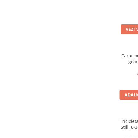
VEZI 
Carucior
gean
suspensi
Pliabil e
ADAUG
Triciclet
Still, 6-
somn, roa