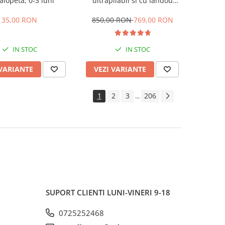
alopeta, 0-3 luni
ultrapliabil si cu landou
reversibil, sustinere dubla,
maner reglabil, negru
35,00 RON
850,00 RON
769,00 RON
IN STOC
IN STOC
 VARIANTE
VEZI VARIANTE
1
2
3
206
...
SUPORT CLIENTI
LUNI-VINERI 9-18
0725252468