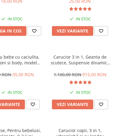
18,00 RON
25,00 RON
IN STOC
IN STOC
GA IN COS
VEZI VARIANTE
 bebe cu caciulita,
Carucior 3 in 1, Geanta de
oni si body, model
scutece, Suspensie dinamica
vacuta
pe roata si cadru, Cadru
aluminiu
0 RON
35,00 RON
1.100,00 RON
915,00 RON
IN STOC
IN STOC
 VARIANTE
VEZI VARIANTE
ese, Pentru bebelusi,
Carucior copii, 3 in 1,