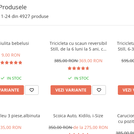
Produsele
1-
24
din
4927
produse
iulita bebelusi
Tricicleta cu scaun reversibil
Tricicle
Still, de la 6 luni la 5 ani, cu
Still, 6-
pozitie de somn, roata Eva
somn, Pli
9,00 RON
plina, siliconata
cu lum
385,00 RON
369,00 RON
595,0
IN STOC
IN STOC
VARIANTE
VEZI VARIANTE
VEZI
leu 3 piese,albinuta
Scoica Auto, Kidilo, i-Size
Carucior
cu pozit
Spatar r
35,00 RON
350,00 RON
de la 275,00 RON
Tehnolo
385,00 