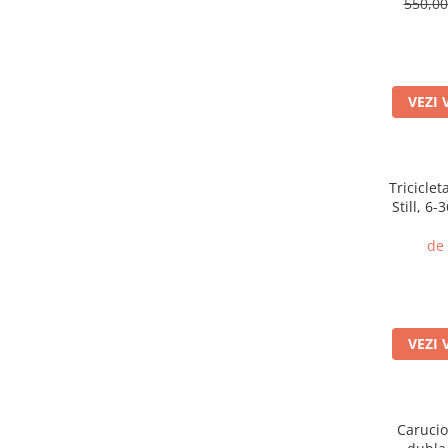
550,0
VEZI 
Triciclet
Still, 6-
somn, ca
de
VEZI 
Carucio