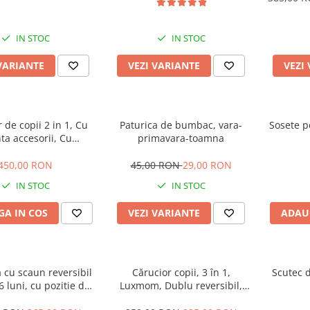
IN STOC
IN STOC
VARIANTE
VEZI VARIANTE
VEZI
 de copii 2 in 1, Cu
Paturica de bumbac, vara-
Sosete p
ta accesorii, Cu
primavara-toamna
i, 105 x 95 x 60 cm,
rgonomic, Belecoo, roz
450,00 RON
45,00 RON
29,00 RON
IN STOC
IN STOC
A IN COS
VEZI VARIANTE
ADAU
a cu scaun reversibil
Cărucior copii, 3 în 1,
Scutec d
36 luni, cu pozitie de
Luxmom, Dublu reversibil,
ta plina, cu lumini si
saltea inclusa, Geanta inclusa,