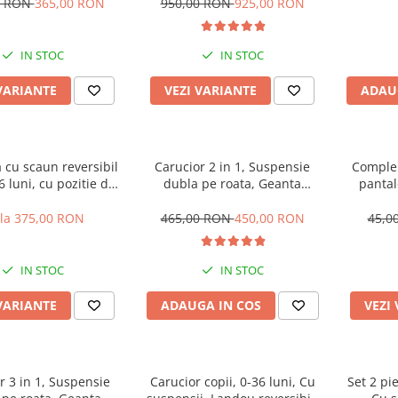
muzica, Jazz
Manusi de iarna, Roti
0 RON
365,00 RON
950,00 RON
925,00 RON
antieroziune off-road, Husa de
ploaie si insecte
IN STOC
IN STOC
VARIANTE
VEZI VARIANTE
ADAU
a cu scaun reversibil
Carucior 2 in 1, Suspensie
Compleu
36 luni, cu pozitie de
dubla pe roata, Geanta
pantal
dru aluminiu, roata
inclusa, strangere compacta,
plina
Belecoo, turcoaz
 la 375,00 RON
465,00 RON
450,00 RON
45,0
IN STOC
IN STOC
VARIANTE
ADAUGA IN COS
VEZI
r 3 in 1, Suspensie
Carucior copii, 0-36 luni, Cu
Set 2 pi