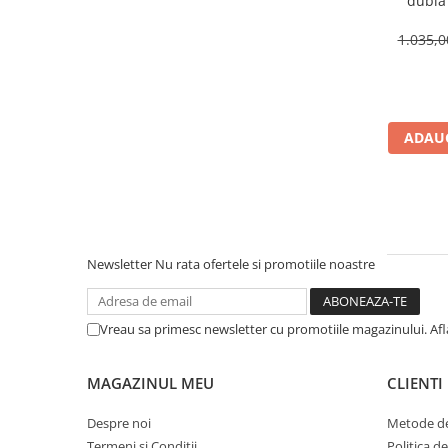
dubla
inclusa,
1.035,
ADAUG
Newsletter
Nu rata ofertele si promotiile noastre
Vreau sa primesc newsletter cu promotiile magazinului. Af
MAGAZINUL MEU
CLIENTI
Despre noi
Metode de
Termeni si Conditii
Politica d