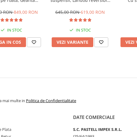
 pe roata, Geanta
suspensii, Landou reversibil,
Cu s
 strangere compacta,
Pozitie de somn si sezut,
Belecoo, bej
Roata cauciuc
00 RON
849,00 RON
645,00 RON
619,00 RON
IN STOC
IN STOC
A IN COS
VEZI VARIANTE
VEZI
la mai multe in
Politica de Confidentialitate
DATE COMERCIALE
 Plata
S.C. PASTELL IMPEX S.R.L.
e Retur
J25/64/1993