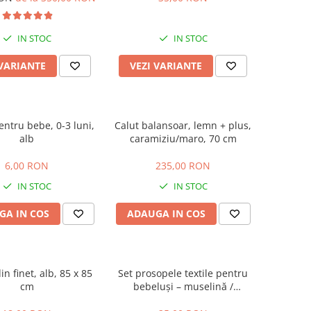
Hand Folding
IN STOC
IN STOC
 VARIANTE
VEZI VARIANTE
entru bebe, 0-3 luni,
Calut balansoar, lemn + plus,
alb
caramiziu/maro, 70 cm
6,00 RON
235,00 RON
IN STOC
IN STOC
GA IN COS
ADAUGA IN COS
in finet, alb, 85 x 85
Set prosopele textile pentru
cm
bebeluși – muselină /
bumbac, pachet 7 bucăți