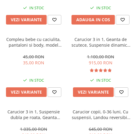
IN STOC
IN STOC
VEZI VARIANTE
ADAUGA IN COS
Compleu bebe cu caciulita,
Carucior 3 in 1, Geanta de
pantaloni si body, model
scutece, Suspensie dinamica
vacuta
pe roata si cadru, Cadru
aluminiu
45,00 RON
1.100,00 RON
35,00 RON
915,00 RON
IN STOC
IN STOC
VEZI VARIANTE
VEZI VARIANTE
Carucior 3 in 1, Suspensie
Carucior copii, 0-36 luni, Cu
dubla pe roata, Geanta
suspensii, Landou reversibil,
inclusa, strangere compacta,
Pozitie de somn si sezut,
Belecoo, bej
Roata cauciuc
1.035,00 RON
645,00 RON