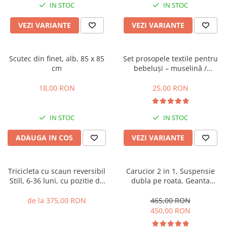
IN STOC
IN STOC
VEZI VARIANTE
VEZI VARIANTE
Scutec din finet, alb, 85 x 85
Set prosopele textile pentru
cm
bebeluși – muselină /
bumbac, pachet 7 bucăți
18,00 RON
25,00 RON
IN STOC
IN STOC
ADAUGA IN COS
VEZI VARIANTE
Tricicleta cu scaun reversibil
Carucior 2 in 1, Suspensie
Still, 6-36 luni, cu pozitie de
dubla pe roata, Geanta
somn, cadru aluminiu, roata
inclusa, strangere compacta,
plina
Belecoo, turcoaz
de la 375,00 RON
465,00 RON
450,00 RON