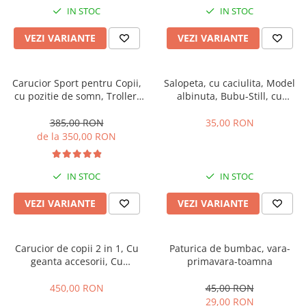
IN STOC
IN STOC
VEZI VARIANTE
VEZI VARIANTE
Carucior Sport pentru Copii,
Salopeta, cu caciulita, Model
cu pozitie de somn, Troller,
albinuta, Bubu-Still, cu
Spatar reglabil prin centura,
inchidere pe piept
Tehnologia inovatoare One-
385,00 RON
35,00 RON
Hand Folding
de la 350,00 RON
IN STOC
IN STOC
VEZI VARIANTE
VEZI VARIANTE
Carucior de copii 2 in 1, Cu
Paturica de bumbac, vara-
geanta accesorii, Cu
primavara-toamna
suspensii, 105 x 95 x 60 cm,
Pliabil ergonomic, Belecoo,
450,00 RON
45,00 RON
roz
29,00 RON