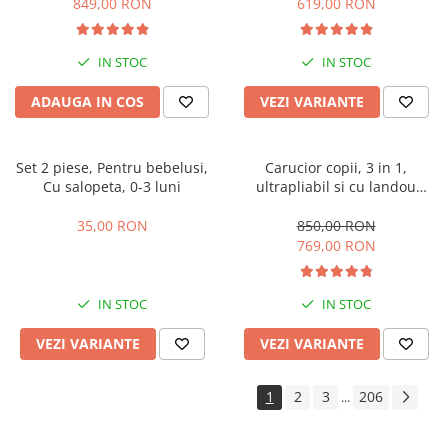
849,00 RON
619,00 RON
IN STOC
IN STOC
ADAUGA IN COS
VEZI VARIANTE
Set 2 piese, Pentru bebelusi,
Carucior copii, 3 in 1,
Cu salopeta, 0-3 luni
ultrapliabil si cu landou
reversibil, sustinere dubla,
maner reglabil, negru
35,00 RON
850,00 RON
769,00 RON
IN STOC
IN STOC
VEZI VARIANTE
VEZI VARIANTE
1
2
3
206
...