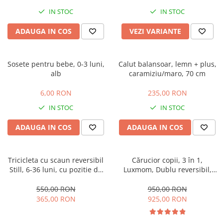
IN STOC
IN STOC
ADAUGA IN COS
VEZI VARIANTE
Sosete pentru bebe, 0-3 luni,
Calut balansoar, lemn + plus,
alb
caramiziu/maro, 70 cm
6,00 RON
235,00 RON
IN STOC
IN STOC
ADAUGA IN COS
ADAUGA IN COS
Tricicleta cu scaun reversibil
Cărucior copii, 3 în 1,
Still, 6-36 luni, cu pozitie de
Luxmom, Dublu reversibil,
somn, roata plina, cu lumini si
saltea inclusa, Geanta inclusa,
muzica, Jazz
Manusi de iarna, Roti
550,00 RON
950,00 RON
antieroziune off-road, Husa
365,00 RON
925,00 RON
de ploaie si insecte