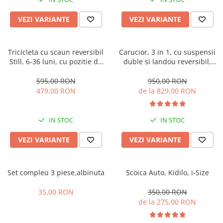
Manusi
Manusi
La joaca
Vehicule transport
Adidasi
Bluze, pieptarase, mentite
Bluze, pieptarase, mentite
Cos depozitare jucarii
Jocuri educative si de societate
Incaltaminte de panza
VEZI VARIANTE
VEZI VARIANTE
Veste bebe
Veste bebe
Articole mamici
Jucarii tip Montessori
Rochite bebeluse
Ciorapi
Masinute electrice
Tricicleta cu scaun reversibil
Carucior, 3 in 1, cu suspensii
Still, 6-36 luni, cu pozitie de
duble si landou reversibil,
Ciorapi
Pantaloni de exterior
Mingii
somn, Pliabila, roata cauciuc,
Element sustinere dublu, 0
Pantaloni de exterior
Bluze si pulovere
Jucarii gonflabile
cu lumini si muzica, SL07
luni - 3 ani, Original L-Sun
595,00 RON
950,00 RON
479,00 RON
de la 829,00 RON
Bluze si pulovere
Babetele
Jucarii de nisip
Babetele
Hainute bumbac organic
Table de scris
IN STOC
IN STOC
Hainute bumbac organic
Trotinete si biciclete
Carucioare papusi
VEZI VARIANTE
VEZI VARIANTE
Set compleu 3 piese,albinuta
Scoica Auto, Kidilo, i-Size
35,00 RON
350,00 RON
de la 275,00 RON