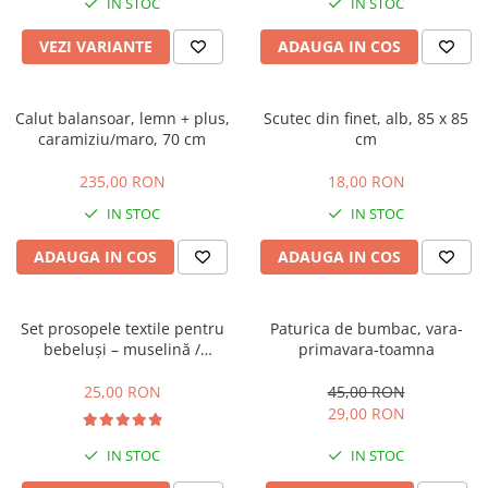
IN STOC
IN STOC
VEZI VARIANTE
ADAUGA IN COS
Calut balansoar, lemn + plus,
Scutec din finet, alb, 85 x 85
caramiziu/maro, 70 cm
cm
235,00 RON
18,00 RON
IN STOC
IN STOC
ADAUGA IN COS
ADAUGA IN COS
Set prosopele textile pentru
Paturica de bumbac, vara-
bebeluși – muselină /
primavara-toamna
bumbac, pachet 7 bucăți
25,00 RON
45,00 RON
29,00 RON
IN STOC
IN STOC