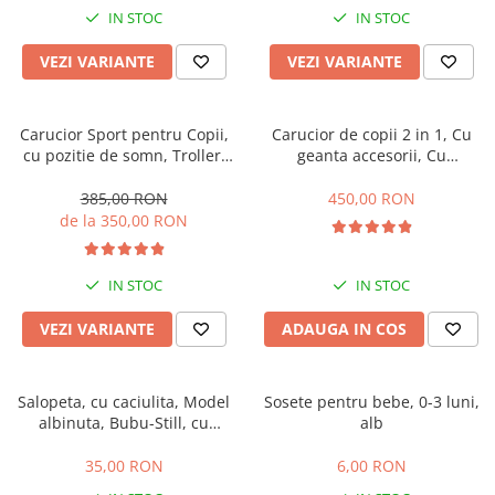
IN STOC
IN STOC
VEZI VARIANTE
VEZI VARIANTE
Carucior Sport pentru Copii,
Carucior de copii 2 in 1, Cu
cu pozitie de somn, Troller,
geanta accesorii, Cu
Spatar reglabil prin centura,
suspensii, 105 x 95 x 60 cm,
Tehnologia inovatoare One-
Pliabil ergonomic, Belecoo,
385,00 RON
450,00 RON
Hand Folding
roz
de la 350,00 RON
IN STOC
IN STOC
VEZI VARIANTE
ADAUGA IN COS
Salopeta, cu caciulita, Model
Sosete pentru bebe, 0-3 luni,
albinuta, Bubu-Still, cu
alb
inchidere pe piept
35,00 RON
6,00 RON