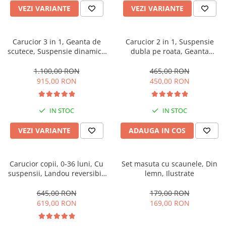
VEZI VARIANTE
VEZI VARIANTE
Carucior 3 in 1, Geanta de
Carucior 2 in 1, Suspensie
scutece, Suspensie dinamica
dubla pe roata, Geanta
pe roata si cadru, Cadru
inclusa, strangere compacta,
aluminiu
Belecoo, turcoaz
1.100,00 RON
465,00 RON
915,00 RON
450,00 RON
IN STOC
IN STOC
VEZI VARIANTE
ADAUGA IN COS
Carucior copii, 0-36 luni, Cu
Set masuta cu scaunele, Din
suspensii, Landou reversibil,
lemn, Ilustrate
Pozitie de somn si sezut,
Roata cauciuc
645,00 RON
179,00 RON
619,00 RON
169,00 RON