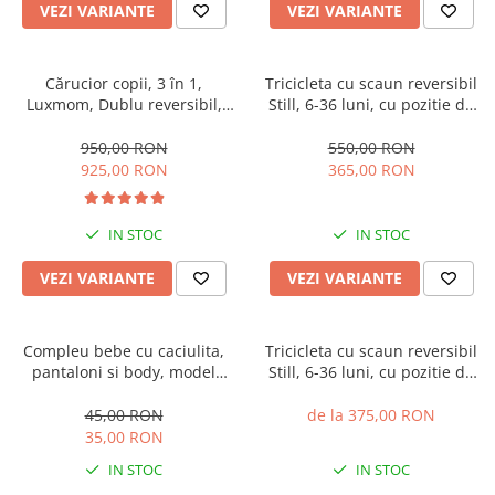
VEZI VARIANTE
VEZI VARIANTE
Cărucior copii, 3 în 1,
Tricicleta cu scaun reversibil
Luxmom, Dublu reversibil,
Still, 6-36 luni, cu pozitie de
saltea inclusa, Geanta inclusa,
somn, roata plina, cu lumini si
Manusi de iarna, Roti
muzica, Jazz
950,00 RON
550,00 RON
antieroziune off-road, Husa
925,00 RON
365,00 RON
de ploaie si insecte
IN STOC
IN STOC
VEZI VARIANTE
VEZI VARIANTE
Compleu bebe cu caciulita,
Tricicleta cu scaun reversibil
pantaloni si body, model
Still, 6-36 luni, cu pozitie de
vacuta
somn, cadru aluminiu, roata
plina
45,00 RON
de la 375,00 RON
35,00 RON
IN STOC
IN STOC