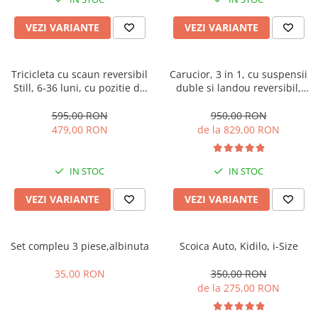
Manusi
Manusi
La joaca
Vehicule transport
Adidasi
Bluze, pieptarase, mentite
Bluze, pieptarase, mentite
Cos depozitare jucarii
Jocuri educative si de societate
Incaltaminte de panza
VEZI VARIANTE
VEZI VARIANTE
Veste bebe
Veste bebe
Articole mamici
Jucarii tip Montessori
Rochite bebeluse
Ciorapi
Masinute electrice
Tricicleta cu scaun reversibil
Carucior, 3 in 1, cu suspensii
Still, 6-36 luni, cu pozitie de
duble si landou reversibil,
Ciorapi
Pantaloni de exterior
Mingii
somn, Pliabila, roata cauciuc,
Element sustinere dublu, 0
Pantaloni de exterior
Bluze si pulovere
Jucarii gonflabile
cu lumini si muzica, SL07
luni - 3 ani, Original L-Sun
595,00 RON
950,00 RON
479,00 RON
de la 829,00 RON
Bluze si pulovere
Babetele
Jucarii de nisip
Babetele
Hainute bumbac organic
Table de scris
IN STOC
IN STOC
Hainute bumbac organic
Trotinete si biciclete
Carucioare papusi
VEZI VARIANTE
VEZI VARIANTE
Set compleu 3 piese,albinuta
Scoica Auto, Kidilo, i-Size
35,00 RON
350,00 RON
de la 275,00 RON