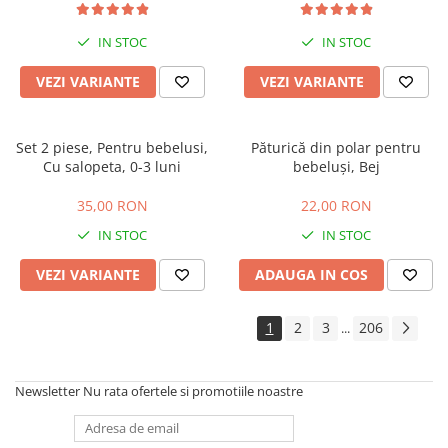
extensibila, maner reversibil,
husa de picioare si geanta
IN STOC
IN STOC
VEZI VARIANTE
VEZI VARIANTE
Set 2 piese, Pentru bebelusi,
Păturică din polar pentru
Cu salopeta, 0-3 luni
bebeluși, Bej
35,00 RON
22,00 RON
IN STOC
IN STOC
VEZI VARIANTE
ADAUGA IN COS
1
2
3
206
...
Newsletter
Nu rata ofertele si promotiile noastre