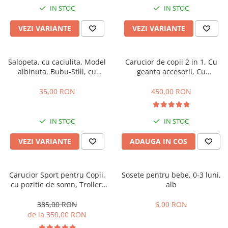
IN STOC
IN STOC
VEZI VARIANTE
VEZI VARIANTE
Salopeta, cu caciulita, Model
Carucior de copii 2 in 1, Cu
albinuta, Bubu-Still, cu
geanta accesorii, Cu
inchidere pe piept
suspensii, 105 x 95 x 60 cm,
Pliabil ergonomic, Belecoo,
35,00 RON
450,00 RON
roz
IN STOC
IN STOC
VEZI VARIANTE
ADAUGA IN COS
Carucior Sport pentru Copii,
Sosete pentru bebe, 0-3 luni,
cu pozitie de somn, Troller,
alb
Spatar reglabil prin centura,
Tehnologia inovatoare One-
385,00 RON
6,00 RON
Hand Folding
de la 350,00 RON