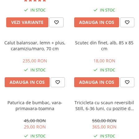
IN STOC
IN STOC
VEZI VARIANTE
ADAUGA IN COS
Calut balansoar, lemn + plus,
Scutec din finet, alb, 85 x 85
caramiziu/maro, 70 cm
cm
235,00 RON
18,00 RON
IN STOC
IN STOC
ADAUGA IN COS
ADAUGA IN COS
Paturica de bumbac, vara-
Tricicleta cu scaun reversibil
primavara-toamna
Still, 6-36 luni, cu pozitie de
somn, roata plina, cu lumini si
muzica, Jazz
45,00 RON
550,00 RON
29,00 RON
365,00 RON
IN STOC
IN STOC