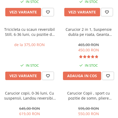
IN STOC
IN STOC
VEZI VARIANTE
VEZI VARIANTE
Tricicleta cu scaun reversibil
Carucior 2 in 1, Suspensie
Still, 6-36 luni, cu pozitie de
dubla pe roata, Geanta
somn, cadru aluminiu, roata
inclusa, strangere compacta,
plina
Belecoo, turcoaz
de la 375,00 RON
465,00 RON
450,00 RON
IN STOC
IN STOC
VEZI VARIANTE
ADAUGA IN COS
Carucior copii, 0-36 luni, Cu
Carucior Copii , sport cu
suspensii, Landou reversibil,
pozitie de somn, pliere
Pozitie de somn si sezut,
automata cu o mana, Spatar
Roata cauciuc
reglabil, Tehnologia One-
645,00 RON
595,00 RON
Hand Folding, copertina
619,00 RON
550,00 RON