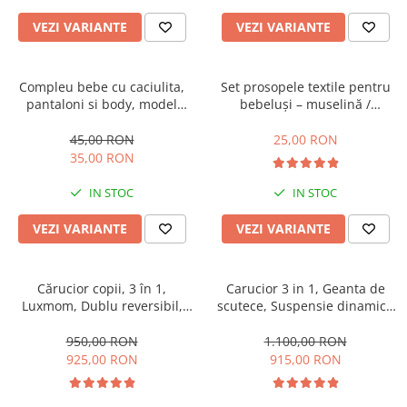
VEZI VARIANTE
VEZI VARIANTE
Compleu bebe cu caciulita,
Set prosopele textile pentru
pantaloni si body, model
bebeluși – muselină /
vacuta
bumbac, pachet 7 bucăți
45,00 RON
25,00 RON
35,00 RON
IN STOC
IN STOC
VEZI VARIANTE
VEZI VARIANTE
Cărucior copii, 3 în 1,
Carucior 3 in 1, Geanta de
Luxmom, Dublu reversibil,
scutece, Suspensie dinamica
saltea inclusa, Geanta inclusa,
pe roata si cadru, Cadru
Manusi de iarna, Roti
aluminiu
950,00 RON
1.100,00 RON
antieroziune off-road, Husa
925,00 RON
915,00 RON
de ploaie si insecte