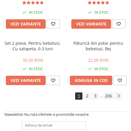
extensibila, maner reversibil,
husa de picioare si geanta
IN STOC
IN STOC
VEZI VARIANTE
VEZI VARIANTE
Set 2 piese, Pentru bebelusi,
Păturică din polar pentru
Cu salopeta, 0-3 luni
bebeluși, Bej
35,00 RON
22,00 RON
IN STOC
IN STOC
VEZI VARIANTE
ADAUGA IN COS
1
2
3
206
...
Newsletter
Nu rata ofertele si promotiile noastre