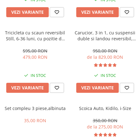
Manusi
Manusi
La joaca
Vehicule transport
Adidasi
Bluze, pieptarase, mentite
Bluze, pieptarase, mentite
Cos depozitare jucarii
Jocuri educative si de societate
Incaltaminte de panza
VEZI VARIANTE
VEZI VARIANTE
Veste bebe
Veste bebe
Articole mamici
Jucarii tip Montessori
Rochite bebeluse
Ciorapi
Masinute electrice
Tricicleta cu scaun reversibil
Carucior, 3 in 1, cu suspensii
Still, 6-36 luni, cu pozitie de
duble si landou reversibil,
Ciorapi
Pantaloni de exterior
Mingii
somn, Pliabila, roata cauciuc,
Element sustinere dublu, 0
Pantaloni de exterior
Bluze si pulovere
Jucarii gonflabile
cu lumini si muzica, SL07
luni - 3 ani, Original L-Sun
595,00 RON
950,00 RON
479,00 RON
de la 829,00 RON
Bluze si pulovere
Babetele
Jucarii de nisip
Babetele
Hainute bumbac organic
Table de scris
IN STOC
IN STOC
Hainute bumbac organic
Trotinete si biciclete
Carucioare papusi
VEZI VARIANTE
VEZI VARIANTE
Set compleu 3 piese,albinuta
Scoica Auto, Kidilo, i-Size
35,00 RON
350,00 RON
de la 275,00 RON