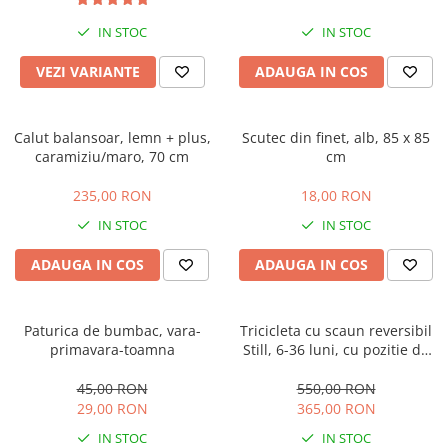
IN STOC
IN STOC
VEZI VARIANTE
ADAUGA IN COS
Calut balansoar, lemn + plus,
Scutec din finet, alb, 85 x 85
caramiziu/maro, 70 cm
cm
235,00 RON
18,00 RON
IN STOC
IN STOC
ADAUGA IN COS
ADAUGA IN COS
Paturica de bumbac, vara-
Tricicleta cu scaun reversibil
primavara-toamna
Still, 6-36 luni, cu pozitie de
somn, roata plina, cu lumini si
muzica, Jazz
45,00 RON
550,00 RON
29,00 RON
365,00 RON
IN STOC
IN STOC