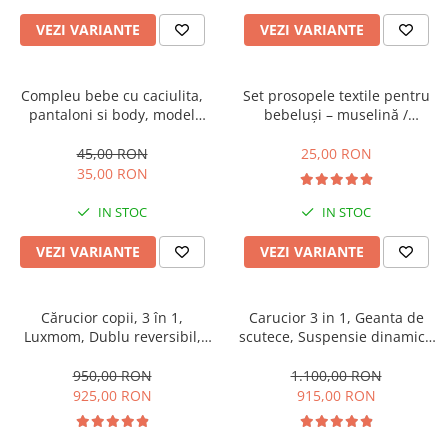
VEZI VARIANTE
VEZI VARIANTE
Compleu bebe cu caciulita,
Set prosopele textile pentru
pantaloni si body, model
bebeluși – muselină /
vacuta
bumbac, pachet 7 bucăți
45,00 RON
25,00 RON
35,00 RON
IN STOC
IN STOC
VEZI VARIANTE
VEZI VARIANTE
Cărucior copii, 3 în 1,
Carucior 3 in 1, Geanta de
Luxmom, Dublu reversibil,
scutece, Suspensie dinamica
saltea inclusa, Geanta inclusa,
pe roata si cadru, Cadru
Manusi de iarna, Roti
aluminiu
950,00 RON
1.100,00 RON
antieroziune off-road, Husa
925,00 RON
915,00 RON
de ploaie si insecte