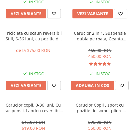
IN STOC
IN STOC
VEZI VARIANTE
VEZI VARIANTE
Tricicleta cu scaun reversibil
Carucior 2 in 1, Suspensie
Still, 6-36 luni, cu pozitie de
dubla pe roata, Geanta
somn, cadru aluminiu, roata
inclusa, strangere compacta,
plina
Belecoo, turcoaz
de la 375,00 RON
465,00 RON
450,00 RON
IN STOC
IN STOC
VEZI VARIANTE
ADAUGA IN COS
Carucior copii, 0-36 luni, Cu
Carucior Copii , sport cu
suspensii, Landou reversibil,
pozitie de somn, pliere
Pozitie de somn si sezut,
automata cu o mana, Spatar
Roata cauciuc
reglabil, Tehnologia One-
645,00 RON
595,00 RON
Hand Folding, copertina
619,00 RON
550,00 RON