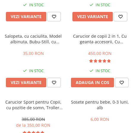
IN STOC
IN STOC
VEZI VARIANTE
VEZI VARIANTE
Salopeta, cu caciulita, Model
Carucior de copii 2 in 1, Cu
albinuta, Bubu-Still, cu
geanta accesorii, Cu
inchidere pe piept
suspensii, 105 x 95 x 60 cm,
Pliabil ergonomic, Belecoo,
35,00 RON
450,00 RON
roz
IN STOC
IN STOC
VEZI VARIANTE
ADAUGA IN COS
Carucior Sport pentru Copii,
Sosete pentru bebe, 0-3 luni,
cu pozitie de somn, Troller,
alb
Spatar reglabil prin centura,
Tehnologia inovatoare One-
385,00 RON
6,00 RON
Hand Folding
de la 350,00 RON