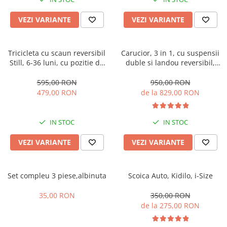
Manusi
Manusi
La joaca
Vehicule transport
Adidasi
Bluze, pieptarase, mentite
Bluze, pieptarase, mentite
Cos depozitare jucarii
Jocuri educative si de societate
Incaltaminte de panza
VEZI VARIANTE
VEZI VARIANTE
Veste bebe
Veste bebe
Articole mamici
Jucarii tip Montessori
Rochite bebeluse
Ciorapi
Masinute electrice
Tricicleta cu scaun reversibil
Carucior, 3 in 1, cu suspensii
Still, 6-36 luni, cu pozitie de
duble si landou reversibil,
Ciorapi
Pantaloni de exterior
Mingii
somn, Pliabila, roata cauciuc,
Element sustinere dublu, 0
Pantaloni de exterior
Bluze si pulovere
Jucarii gonflabile
cu lumini si muzica, SL07
luni - 3 ani, Original L-Sun
595,00 RON
950,00 RON
479,00 RON
de la 829,00 RON
Bluze si pulovere
Babetele
Jucarii de nisip
Babetele
Hainute bumbac organic
Table de scris
IN STOC
IN STOC
Hainute bumbac organic
Trotinete si biciclete
Carucioare papusi
VEZI VARIANTE
VEZI VARIANTE
Set compleu 3 piese,albinuta
Scoica Auto, Kidilo, i-Size
35,00 RON
350,00 RON
de la 275,00 RON