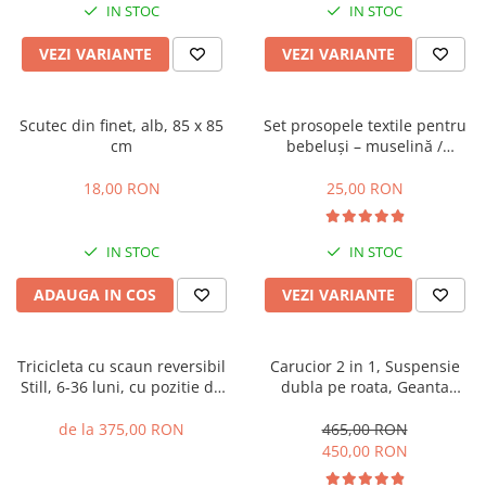
IN STOC
IN STOC
VEZI VARIANTE
VEZI VARIANTE
Scutec din finet, alb, 85 x 85
Set prosopele textile pentru
cm
bebeluși – muselină /
bumbac, pachet 7 bucăți
18,00 RON
25,00 RON
IN STOC
IN STOC
ADAUGA IN COS
VEZI VARIANTE
Tricicleta cu scaun reversibil
Carucior 2 in 1, Suspensie
Still, 6-36 luni, cu pozitie de
dubla pe roata, Geanta
somn, cadru aluminiu, roata
inclusa, strangere compacta,
plina
Belecoo, turcoaz
de la 375,00 RON
465,00 RON
450,00 RON