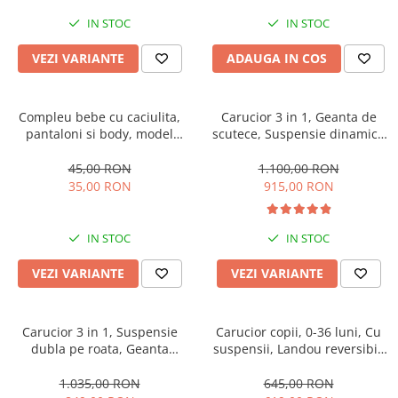
IN STOC
IN STOC
VEZI VARIANTE
ADAUGA IN COS
Compleu bebe cu caciulita,
Carucior 3 in 1, Geanta de
pantaloni si body, model
scutece, Suspensie dinamica
vacuta
pe roata si cadru, Cadru
aluminiu
45,00 RON
1.100,00 RON
35,00 RON
915,00 RON
IN STOC
IN STOC
VEZI VARIANTE
VEZI VARIANTE
Carucior 3 in 1, Suspensie
Carucior copii, 0-36 luni, Cu
dubla pe roata, Geanta
suspensii, Landou reversibil,
inclusa, strangere compacta,
Pozitie de somn si sezut,
Belecoo, bej
Roata cauciuc
1.035,00 RON
645,00 RON