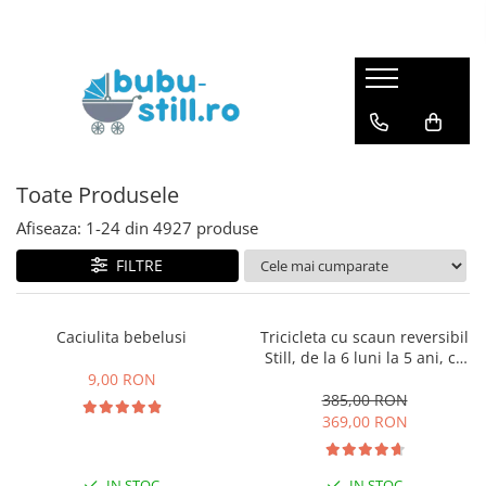
Carucioare
Haine bebe fetite
Haine bebe baietei
Pentru bebe
Haine fete
Haine baieti
Jucarii
Incaltaminte
La scoala
Carucior 3 in 1
Combinezoane
Combinezoane
La plimbare
Trening
Trening
Jucarii educative
Bebe
Camasi scoala
Carucior 2 in 1
Costumase
Set nou nascut
La masa
Rochite
Vesta baieti
Corturi si jucarii de exterior
Baietei
Umbrela
Incaltaminte pt primii pasi
Carucior sport
Set nou nascut
Costumase
Olite
Costume
Pantaloni
Masinute si trenulete
Ghiozdane
Toate Produsele
Fetite
Body
Body
Balansoare si Leagane
Caciuli
Pijamale
Figurine
Ghiozdane gradinita
Afiseaza:
1-
24
din
4927
produse
Fete
Salopete
Salopete
La baita
Pantaloni-colanti
Bluze
Puzzle si jocuri de construit
FILTRE
Ghete
Pantaloni de casa
Pantaloni de casa
Patut bebe
Pijamale
Ciorapi
Papusi, plusuri, zane si figurine
Incaltaminte de panza
Caciuli
Caciuli
La somn
Bluza
Costume
Jucarii role-play copii
Cizme
Caciulita bebelusi
Tricicleta cu scaun reversibil
Păturele
Paturele
Saltea patut
Jucarii interactive bebe
Pantofi
Still, de la 6 luni la 5 ani, cu
pozitie de somn, roata Eva
9,00 RON
Adidasi
Scutece
Scutece
Mobilier camera copii
Centre de activitati
plina, siliconata
385,00 RON
Baieti
Prosop de baie
Prosop de baie
Perini
Covoras de joaca
369,00 RON
Ghete
Haine botez
Haine botez
Lenjerii patut
Roboti
Cizme
IN STOC
IN STOC