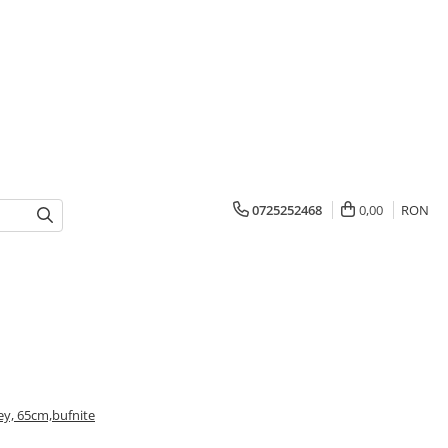
0725252468
0,00
RON
ey, 65cm,bufnite