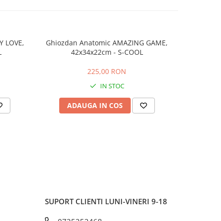
Y LOVE,
Ghiozdan Anatomic AMAZING GAME,
Ghiozdan 
L
42x34x22cm - S-COOL
225,00 RON
IN STOC
ADAUGA IN COS
AD
SUPORT CLIENTI
LUNI-VINERI 9-18