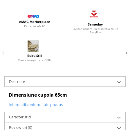
eMAG Marketplace
Sameday
Partener eMAG
Livrare usoara, la discretia ta, in
EasyBox
Bubu Still
Marca inregistrata OSIM
Descriere
Dimensiune cupola 65cm
Informatii conformitate produs
Caracteristici
Review-uri
(0)