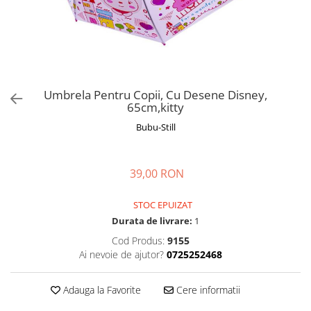
Manusi
Manusi
La joaca
Vehicule transport
Adidasi
Bluze, pieptarase, mentite
Bluze, pieptarase, mentite
Cos depozitare jucarii
Jocuri educative si de societate
Incaltaminte de panza
Veste bebe
Veste bebe
Articole mamici
Jucarii tip Montessori
Rochite bebeluse
Ciorapi
Masinute electrice
Ciorapi
Pantaloni de exterior
Mingii
Umbrela Pentru Copii, Cu Desene Disney,
65cm,kitty
Pantaloni de exterior
Bluze si pulovere
Jucarii gonflabile
Bubu-Still
Bluze si pulovere
Babetele
Jucarii de nisip
Babetele
Hainute bumbac organic
Table de scris
Hainute bumbac organic
Trotinete si biciclete
39,00 RON
Carucioare papusi
STOC EPUIZAT
Durata de livrare:
1
Cod Produs:
9155
Ai nevoie de ajutor?
0725252468
Adauga la Favorite
Cere informatii