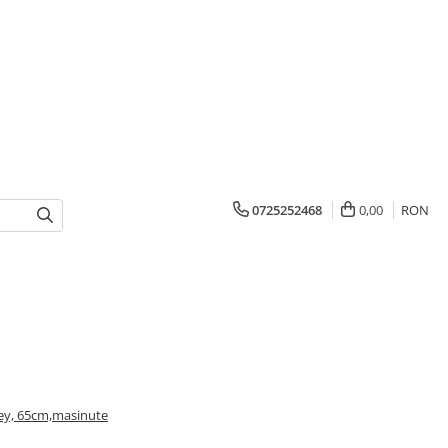
0725252468
0,00
RON
ey, 65cm,masinute