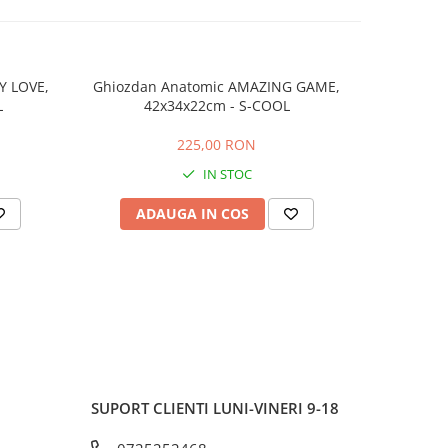
Y LOVE,
Ghiozdan Anatomic AMAZING GAME,
Ghiozdan 
L
42x34x22cm - S-COOL
225,00 RON
IN STOC
ADAUGA IN COS
AD
SUPORT CLIENTI
LUNI-VINERI 9-18